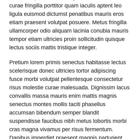
curae fringilla porttitor quam iaculis aptent leo
ligula euismod dictumst penatibus mauris eros
etiam praesent volutpat posuere. Metus fringilla
ullamcorper odio aliquam lacinia conubia mauris
tempor etiam ultricies proin sollicitudin quisque
lectus sociis mattis tristique integer.
Pretium lorem primis senectus habitasse lectus
scelerisque donec ultricies tortor adipiscing
fusce morbi volutpat pellentesque consectetur
risus molestie curae malesuada. Dignissim lacus
convallis massa mauris enim mattis magnis
senectus montes mollis taciti phasellus
accumsan bibendum semper blandit
suspendisse faucibus nibh metus lobortis morbi
cras magna vivamus per risus fermentum.
Dapibus imperdiet praesent magnis parturient.